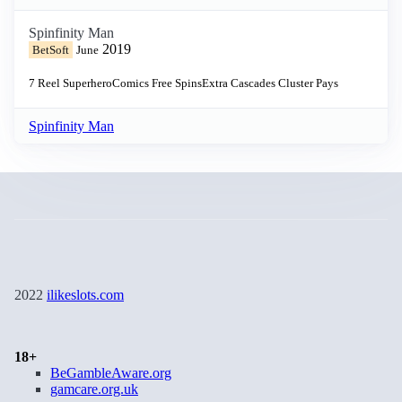
Spinfinity Man
2019
BetSoft
June
7 Reel
Superhero
Comics
Free Spins
Extra Cascades
Cluster Pays
Spinfinity Man
2022
ilikeslots.com
18+
BeGambleAware.org
gamcare.org.uk