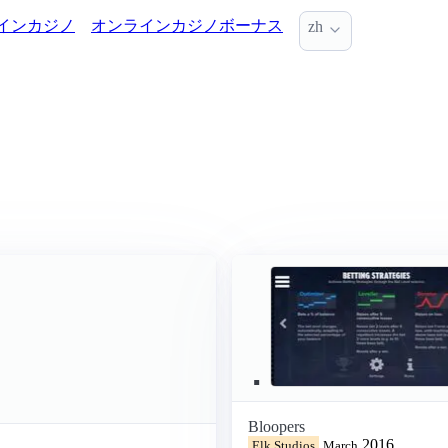
インカジノ
オンラインカジノボーナス
zh
Bloopers
2016
Elk Studios
March