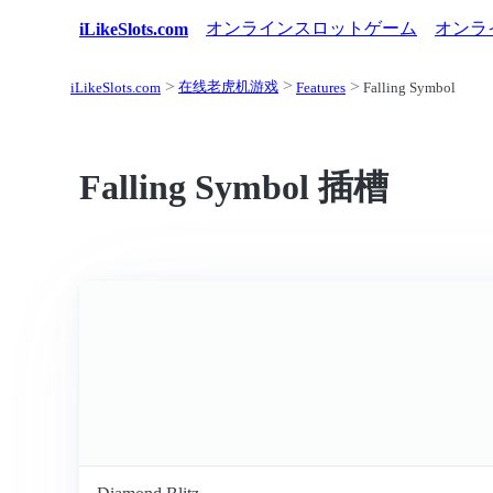
オンラインスロットゲーム
オンラ
iLikeSlots.com
在线老虎机游戏
iLikeSlots.com
Features
Falling Symbol
Falling Symbol 插槽