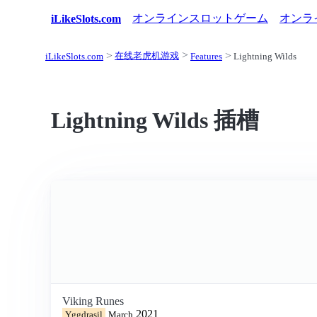
オンラインスロットゲーム
オンラ
iLikeSlots.com
在线老虎机游戏
iLikeSlots.com
Features
Lightning Wilds
Lightning Wilds 插槽
Viking Runes
2021
Yggdrasil
March