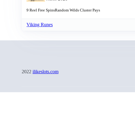
9 Reel
Free Spins
Random Wilds
Cluster Pays
Viking Runes
2022
ilikeslots.com