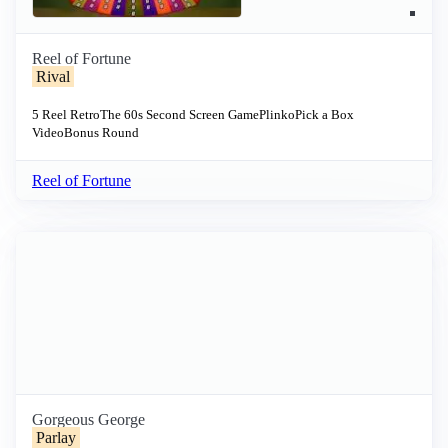
Reel of Fortune
Rival
5 Reel
Retro
The 60s
Second Screen Game
Plinko
Pick a Box
Video
Bonus Round
Reel of Fortune
Gorgeous George
Parlay