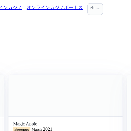
インカジノ
オンラインカジノボーナス
zh
Magic Apple
2021
Booongo
March