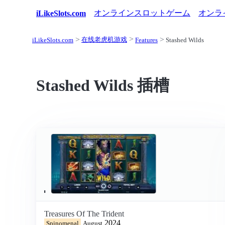
オンラインスロットゲーム
オンラ
iLikeSlots.com
在线老虎机游戏
iLikeSlots.com
Features
Stashed Wilds
Stashed Wilds 插槽
Treasures Of The Trident
2024
Spinomenal
August