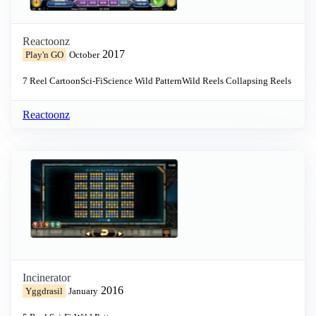
Reactoonz
2017
Play'n GO
October
7 Reel
Cartoon
Sci-Fi
Science
Wild Pattern
Wild Reels
Collapsing Reels
Reactoonz
Incinerator
2016
Yggdrasil
January