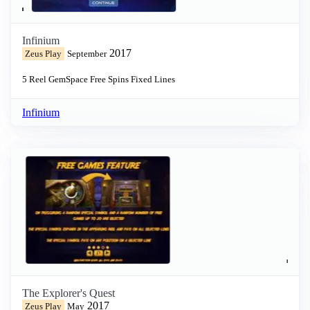
Infinium
2017
Zeus Play
September
5 Reel
Gem
Space
Free Spins
Fixed Lines
Infinium
The Explorer's Quest
2017
Zeus Play
May